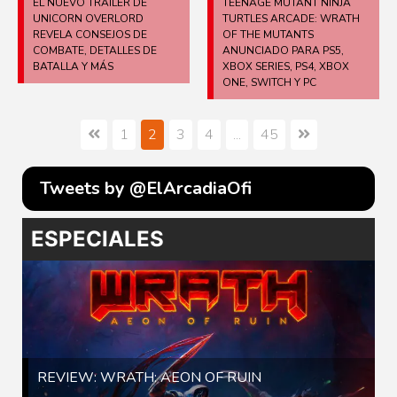
EL NUEVO TRÁILER DE
TEENAGE MUTANT NINJA
UNICORN OVERLORD
TURTLES ARCADE: WRATH
REVELA CONSEJOS DE
OF THE MUTANTS
COMBATE, DETALLES DE
ANUNCIADO PARA PS5,
BATALLA Y MÁS
XBOX SERIES, PS4, XBOX
ONE, SWITCH Y PC
1
2
3
4
...
45
Tweets by @ElArcadiaOfi
ESPECIALES
REVIEW: WRATH: AEON OF RUIN