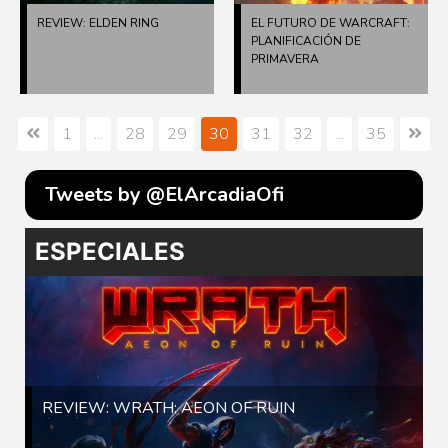
REVIEW: ELDEN RING
EL FUTURO DE WARCRAFT:
PLANIFICACIÓN DE
PRIMAVERA
1
...
28
29
30
31
32
...
35
Tweets by @ElArcadiaOfi
ESPECIALES
REVIEW: WRATH: AEON OF RUIN