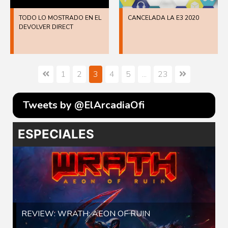
TODO LO MOSTRADO EN EL
CANCELADA LA E3 2020
DEVOLVER DIRECT
1
2
3
4
5
...
23
Tweets by @ElArcadiaOfi
ESPECIALES
REVIEW: WRATH: AEON OF RUIN