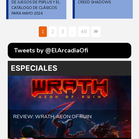
DE JUEGOS DE PSPLUS Y EL
CREED SHADOWS
CATÁLOGO DE CLÁSICOS
PARA MAYO 2024
1
2
3
...
48
Tweets by @ElArcadiaOfi
ESPECIALES
REVIEW: WRATH: AEON OF RUIN