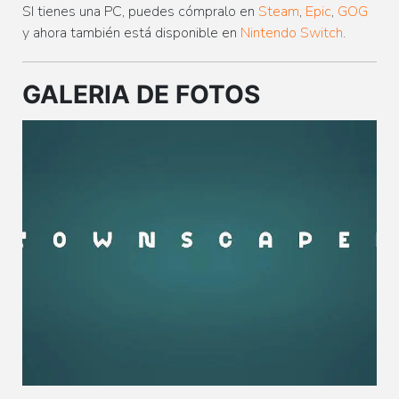
SI tienes una PC, puedes cómpralo en
Steam
,
Epic
,
GOG
y ahora también está disponible en
Nintendo Switch
.
GALERIA DE FOTOS