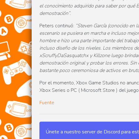
el conocimiento adquirido para saber por qué B
demostración”.
Peters continuó:
“Steven García (conocido en 
escenario se pusiera en marcha e incluso mejora
hombre e hizo una parte importante del trabajo 
incluso diseño de los niveles. Los miembros de
xScruffyDaSasquatchx y Killzone luego brindaro
demostración original y probar los errores. Si
bastante poco ceremoniosa de activos en bruto
Por el momento, Xbox Game Studios no anunció 
Xbox Series o PC (
Microsoft Store ) del juego
Fuente
Únete a nuestro server de Discord para estar