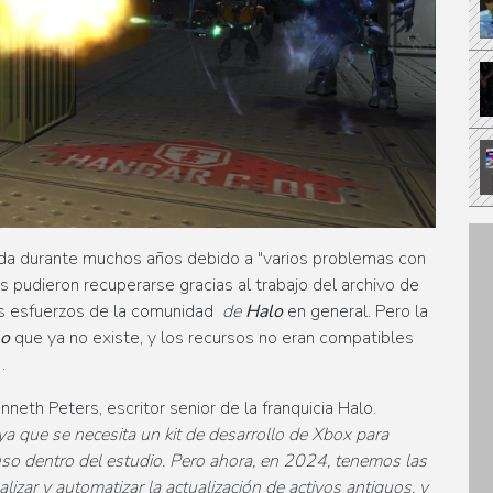
a durante muchos años debido a "varios problemas con
es pudieron recuperarse gracias al trabajo del archivo de
tes esfuerzos de la comunidad
de
Halo
en general. Pero la
lo
que ya no existe, y los recursos no eran compatibles
.
enneth Peters, escritor senior de la franquicia Halo.
r, ya que se necesita un kit de desarrollo de Xbox para
luso dentro del estudio. Pero ahora, en 2024, tenemos las
lizar y automatizar la actualización de activos antiguos, y