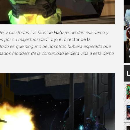
te, y casi todos los fans
de
Halo
recuerdan esa demo y
 por su majestuosidad”
, dijo el director de la
 todo es que ninguno de nosotros hubiera esperado que
ados modders de la comunidad le diera vida a esta demo