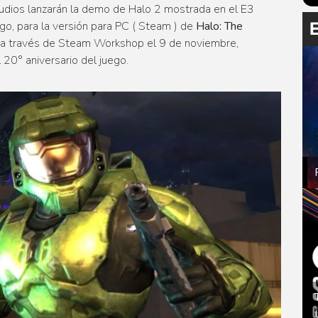
udios lanzarán la demo de Halo 2 mostrada en el E3
ego, para la versión para PC ( Steam ) de
Halo: The
a través de Steam Workshop el 9 de noviembre,
 20° aniversario del juego.