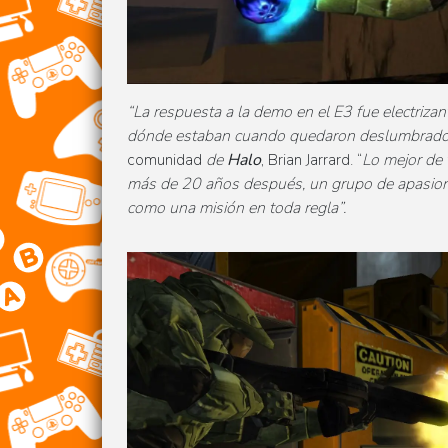
“La respuesta a la demo en el E3 fue electrizan
dónde estaban cuando quedaron deslumbrados
comunidad
de
Halo
, Brian Jarrard. “
Lo mejor de
más de 20 años después, un grupo de apasion
como una misión en toda regla”.