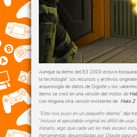
Aunque la demo del E3 2003 estuvo bloquead
la tecnología", los recursos y archivos original
arqueología de datos de Digsite y los valien
demo se creó en una versión del motor
de
Ha
con ninguna otra versión existente de
Halo 2
“Esto nos puso en un pequeño dilema”
, dijo K
“
Incluso el ejecutable original es difícil de usa
iniciarlo, algo que cada vez es más escaso inc
herramientas desarrolladas por Digsite para ana