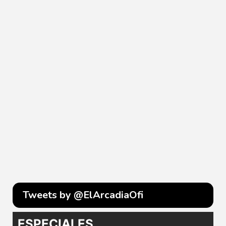
Tweets by @ElArcadiaOfi
ESPECIALES