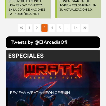
PUBG MOBILE ANUNCIA
HONKAI: STAR RAIL TE
UNA RENOVACIÓN TOTAL
INVITA A COLONIPENAL EN
EN LA COPA DE NACIONES
SU ACTUALIZACIÓN 2.0
LATINOAMÉRICA 2024
1
2
3
4
5
...
14
Tweets by @ElArcadiaOfi
ESPECIALES
REVIEW: WRATH: AEON OF RUIN