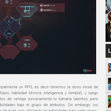
ncipalmente un RPG, es decir tenemos la dosis inicial de
lejos, habilidad técnica, inteligencia y temple), y luego
os de ventaja (sinceramente lo llamaría talentos, pero
bilidades bajo el grupo de atributos. Sin embargo, los
de nivel, sino utilizando las habilidades bajo cada grupo..