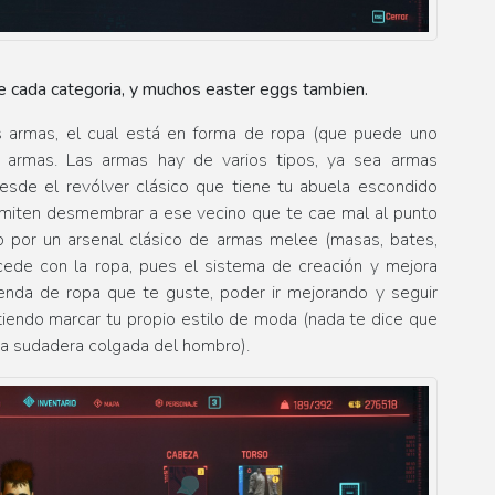
e cada categoria, y muchos easter eggs tambien.
s armas, el cual está en forma de ropa (que puede uno
s armas. Las armas hay de varios tipos, ya sea armas
 desde el revólver clásico que tiene tu abuela escondido
ermiten desmembrar a ese vecino que te cae mal al punto
do por un arsenal clásico de armas melee (masas, bates,
ucede con la ropa, pues el sistema de creación y mejora
enda de ropa que te guste, poder ir mejorando y seguir
tiendo marcar tu propio estilo de moda (nada te dice que
una sudadera colgada del hombro).