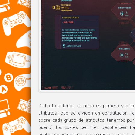
Dicho lo anterior, el juego es primero y pri
atributos (que se dividen en constitución, ref
sobre cada grupo de atributos tenemos punt
bueno), los cuales permiten desbloquear ha
puntos de ventaja no solo se mejoran con subir 