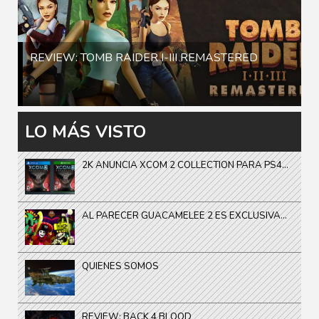
REVIEW: TOMB RAIDER I-III REMASTERED
LO MÁS VISTO
2K ANUNCIA XCOM 2 COLLECTION PARA PS4...
AL PARECER GUACAMELEE 2 ES EXCLUSIVA...
QUIENES SOMOS
REVIEW: BACK 4 BLOOD