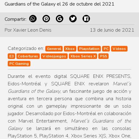
Guardians of the Galaxy el 26 de octubre del 2021
Compartir:
Por Xavier Leon Denis
13 de Junio de 2021
Categorizado en:
General
Xbox
Playstation
PC
Videos
E3
Coberturas
Videojuegos
Xbox Series X
PS5
PC Gaming
Durante el evento digital SQUARE ENIX PRESENTS,
Eidos-Montréal y SQUARE ENIX revelaron
Marvel´s
Guardians of the Galaxy
, un fascinante juego de acción y
aventura en tercera persona que combina una historia
original con un gameplay impresionante de un solo
jugador. Desarrollado por Eidos-Montréal en colaboración
con Marvel Entertainment,
Marvel´s Guardians of the
Galaxy
se lanzará en simultáneo en las consolas
PlayStation 5, PlayStation 4, Xbox Series X|S, Xbox One,