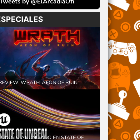
Tweets by @ElArcadiaOfi
ESPECIALES
REVIEW: WRATH: AEON OF RUIN
TODO LO ANUNCIADO EN STATE OF