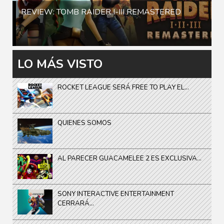
REVIEW: TOMB RAIDER I-III REMASTERED
LO MÁS VISTO
ROCKET LEAGUE SERÁ FREE TO PLAY EL...
QUIENES SOMOS
AL PARECER GUACAMELEE 2 ES EXCLUSIVA...
SONY INTERACTIVE ENTERTAINMENT
CERRARÁ...