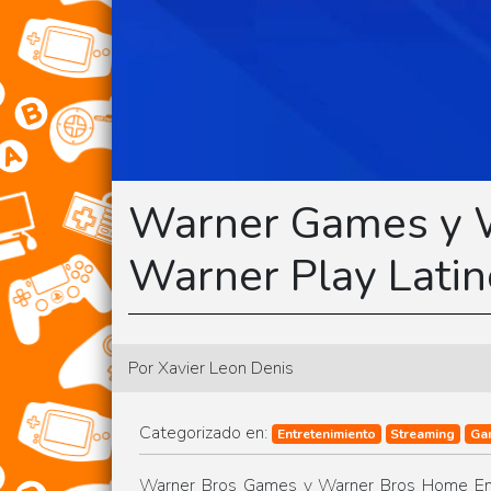
Warner Games y W
Warner Play Latin
Por Xavier Leon Denis
Categorizado en:
Entretenimiento
Streaming
Ga
Warner Bros Games y Warner Bros Home Ente