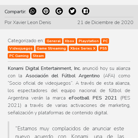
Compartir:
Por Xavier Leon Denis
21 de Diciembre de 2020
Categorizado en:
General
Xbox
Playstation
PC
Videojuegos
Game Streaming
Xbox Series X
PS5
PC Gaming
Steam
Konami Digital Entertainment, Inc.
anunció hoy su alianza
con la
Asociación del Fútbol Argentino
(AFA) como
“
Socio oficial de videojuegos
”. A través de esta alianza,
los espectadores del equipo nacional de fútbol de
Argentina verán la marca
eFootball PES 2021
(PES
2021) a través de varias activaciones de marketing,
señalización y plataformas de contenido digital.
“Estamos muy complacidos de anunciar este
nuevo acuerdo con Konami, una de las